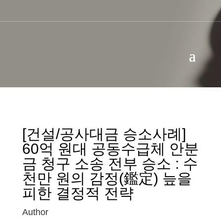
[건설/공사대금 승소사례]
60억 원대 공동수급체 안분
금 청구 소송 전부 승소 : 수
천만 원의 감정(鑑定) 늪을
피한 결정적 전략
Author