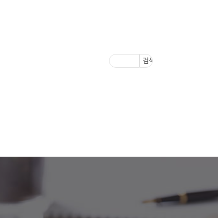
법률칼럼
전화상담
02.582.6300