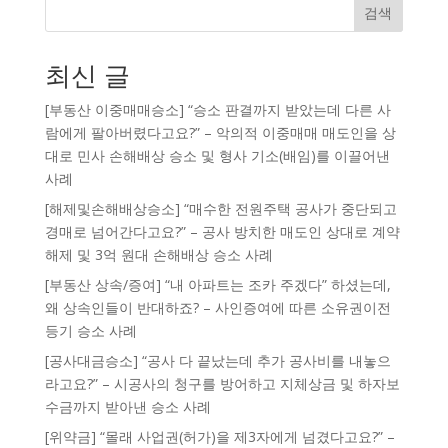
검색
최신 글
[부동산 이중매매승소] “승소 판결까지 받았는데 다른 사
람에게 팔아버렸다고요?” – 악의적 이중매매 매도인을 상
대로 민사 손해배상 승소 및 형사 기소(배임)를 이끌어낸
사례
[해제및손해배상승소] “매수한 전원주택 공사가 중단되고
경매로 넘어간다고요?” – 공사 방치한 매도인 상대로 계약
해제 및 3억 원대 손해배상 승소 사례
[부동산 상속/증여] “내 아파트는 조카 주겠다” 하셨는데,
왜 상속인들이 반대하죠? – 사인증여에 따른 소유권이전
등기 승소 사례
[공사대금승소] “공사 다 끝났는데 추가 공사비를 내놓으
라고요?” – 시공사의 청구를 방어하고 지체상금 및 하자보
수금까지 받아낸 승소 사례
[위약금] “몰래 사업권(허가)을 제3자에게 넘겼다고요?” –