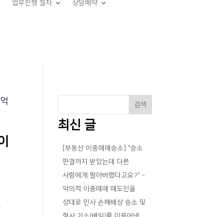
업무진행 절차
상담예약
방문상담예약
검색
오시는길
최신 글
이
[부동산 이중매매승소] “승소
판결까지 받았는데 다른
사람에게 팔아버렸다고요?” –
TOP
악의적 이중매매 매도인을
억
상대로 민사 손해배상 승소 및
한
형사 기소(배임)를 이끌어낸