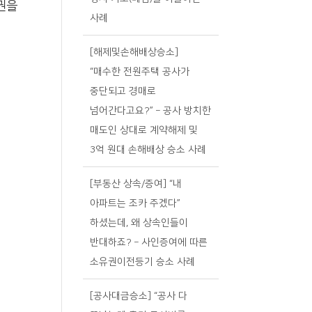
권을
사례
[해제및손해배상승소]
“매수한 전원주택 공사가
중단되고 경매로
넘어간다고요?” – 공사 방치한
매도인 상대로 계약해제 및
3억 원대 손해배상 승소 사례
[부동산 상속/증여] “내
아파트는 조카 주겠다”
하셨는데, 왜 상속인들이
반대하죠? – 사인증여에 따른
소유권이전등기 승소 사례
[공사대금승소] “공사 다