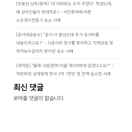
[부동산 상속/증여] “내 아파트는 조카 주겠다” 하셨는데,
왜 상속인들이 반대하죠? – 사인증여에 따른
소유권이전등기 승소 사례
[공사대금승소] “공사 다 끝났는데 추가 공사비를
내놓으라고요?” – 시공사의 청구를 방어하고 지체상금 및
하자보수금까지 받아낸 승소 사례
[위약금] “몰래 사업권(허가)을 제3자에게 넘겼다고요?” –
적반하장 상대방에 맞서 2억 7천만 원 전액 승소한 사례
최신 댓글
보여줄 댓글이 없습니다.